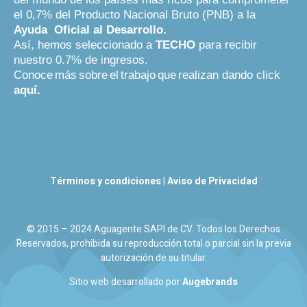
el 0,7% del Producto Nacional Bruto (PNB) a la
Ayuda
Oficial al Desarrollo.
Así, hemos seleccionado a
TECHO
para recibir
nuestro 0.7% de ingresos.
Conoce
más
sobre
el
trabajo
que
realizan dando click
aquí
.
Términos y condiciones
|
Aviso de Privacidad
© 2015 – 2024 Aguagente SAPI de CV. Todos los Derechos
Reservados, prohibida su reproducción total o parcial sin la previa
autorización de su titular.
Sitio web desarrollado por
Augebrands